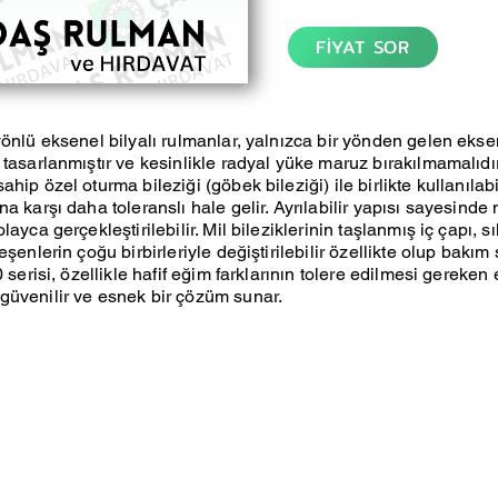
FİYAT SOR
yönlü eksenel bilyalı rulmanlar, yalnızca bir yönden gelen ekse
 tasarlanmıştır ve kesinlikle radyal yüke maruz bırakılmamalıdır
hip özel oturma bileziği (göbek bileziği) ile birlikte kullanılabi
na karşı daha toleranslı hale gelir. Ayrılabilir yapısı sayesind
layca gerçekleştirilebilir. Mil bileziklerinin taşlanmış iç çapı, 
eşenlerin çoğu birbirleriyle değiştirilebilir özellikte olup bakım 
0 serisi, özellikle hafif eğim farklarının tolere edilmesi gereke
güvenilir ve esnek bir çözüm sunar.