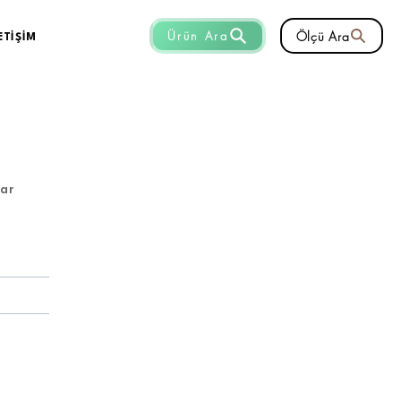
Ölçü Ara
Ürün Ara
ETİŞİM
lar