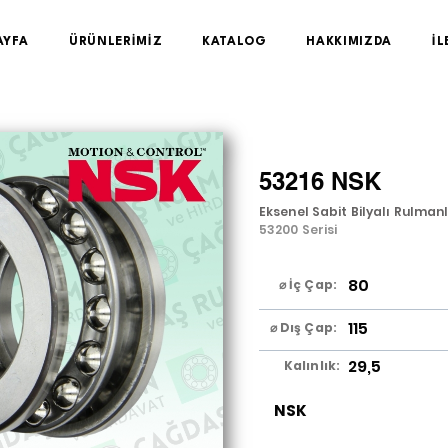
AYFA
ÜRÜNLERİMİZ
KATALOG
HAKKIMIZDA
İL
53216 NSK
Eksenel Sabit Bilyalı Rulman
53200 Serisi
80
⌀ İç Çap:
115
⌀ Dış Çap:
29,5
Kalınlık:
NSK