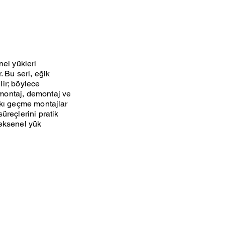
nel yükleri
. Bu seri, eğik
lir; böylece
e montaj, demontaj ve
sıkı geçme montajlar
süreçlerini pratik
n eksenel yük