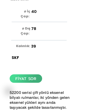
40
⌀ İç
Çap:
78
⌀ Dış
Çap:
39
Kalınlık:
SKF
FİYAT SOR
52200 serisi çift yönlü eksenel
bilyalı rulmanlar, iki yönden gelen
eksenel yükleri aynı anda
taşıyacak şekilde tasarlanmıştır.