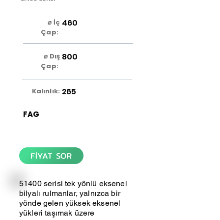
460
⌀ İç
Çap:
800
⌀ Dış
Çap:
265
Kalınlık:
FAG
FİYAT SOR
51400 serisi tek yönlü eksenel
bilyalı rulmanlar, yalnızca bir
yönde gelen yüksek eksenel
yükleri taşımak üzere