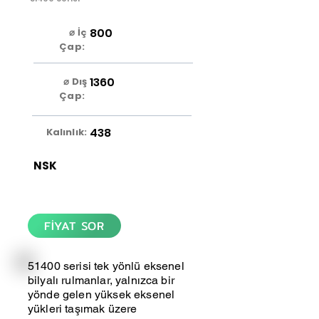
800
⌀ İç
Çap:
1360
⌀ Dış
Çap:
438
Kalınlık:
NSK
FİYAT SOR
51400 serisi tek yönlü eksenel
bilyalı rulmanlar, yalnızca bir
yönde gelen yüksek eksenel
yükleri taşımak üzere