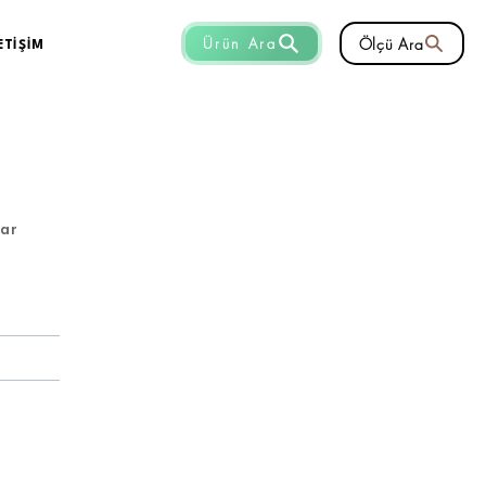
Ölçü Ara
Ürün Ara
ETİŞİM
lar