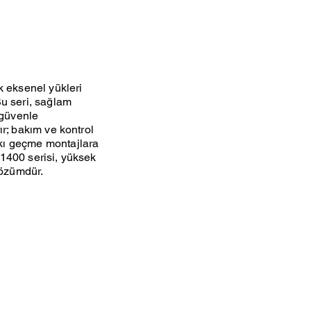
k eksenel yükleri
Bu seri, sağlam
 güvenle
rır; bakım ve kontrol
sıkı geçme montajlara
 51400 serisi, yüksek
çözümdür.