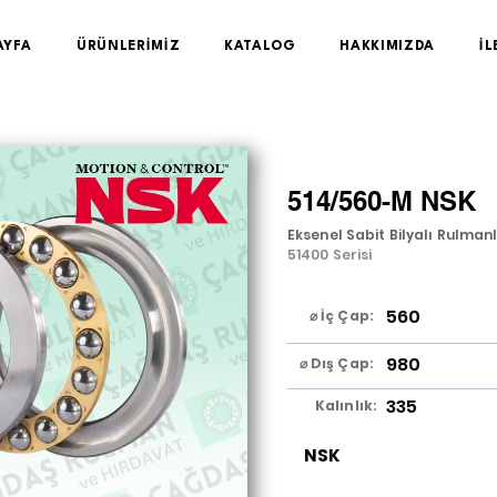
AYFA
ÜRÜNLERİMİZ
KATALOG
HAKKIMIZDA
İL
514/560-M NSK
Eksenel Sabit Bilyalı Rulman
51400 Serisi
560
⌀ İç Çap:
980
⌀ Dış Çap:
335
Kalınlık:
NSK