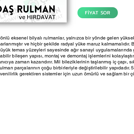
FİYAT SOR
yönlü eksenel bilyalı rulmanlar, yalnızca bir yönde gelen yükse
arlanmıştır ve hiçbir şekilde radyal yüke maruz kalmamalıdır. 
büyük temas yüzeyleri sayesinde ağır sanayi uygulamalarında
rılabilir bileşen yapısı, montaj ve demontaj işlemlerini kolaylaştı
anıcıya zaman kazandırır. Mil bileziklerinin taşlanmış iç çapı, 
ulman parçalarının çoğu birbirleriyle değiştirilebilir yapıdadır.
üvenilirlik gerektiren sistemler için uzun ömürlü ve sağlam bir 