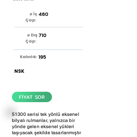
460
⌀ İç
Çap:
710
⌀ Dış
Çap:
195
Kalınlık:
NSK
FİYAT SOR
51300 serisi tek yönlü eksenel
bilyalı rulmanlar, yalnızca bir
yönde gelen eksenel yükleri
taşıyacak şekilde tasarlanmıştır