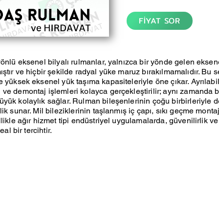
FİYAT SOR
yönlü eksenel bilyalı rulmanlar, yalnızca bir yönde gelen eksen
ıştır ve hiçbir şekilde radyal yüke maruz bırakılmamalıdır. Bu s
e yüksek eksenel yük taşıma kapasiteleriyle öne çıkar. Ayrılabil
ve demontaj işlemleri kolayca gerçekleştirilir; aynı zamanda 
ük kolaylık sağlar. Rulman bileşenlerinin çoğu birbirleriyle değ
ik sunar. Mil bileziklerinin taşlanmış iç çapı, sıkı geçme montaj i
llikle ağır hizmet tipi endüstriyel uygulamalarda, güvenilirlik 
eal bir tercihtir.