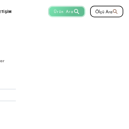
Ölçü Ara
Ürün Ara
ETİŞİM
lar