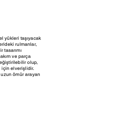
el yükleri taşıyacak
erideki rulmanlar,
ir tasarımı
bakım ve parça
iştirilebilir olup,
çin elverişlidir.
ve uzun ömür arayan