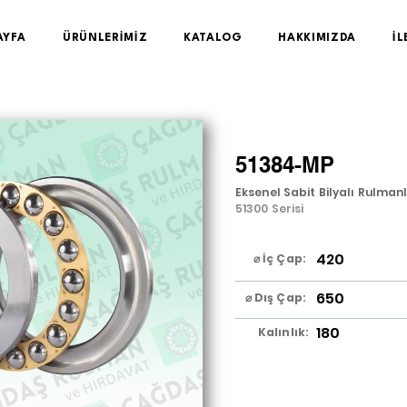
AYFA
ÜRÜNLERİMİZ
KATALOG
HAKKIMIZDA
İL
51384-MP
Eksenel Sabit Bilyalı Rulman
51300 Serisi
420
⌀ İç Çap:
650
⌀ Dış Çap:
180
Kalınlık: