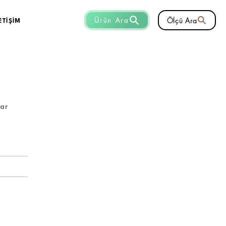
Ölçü Ara
Ürün Ara
ETİŞİM
lar