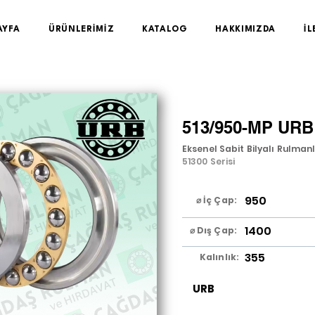
AYFA
ÜRÜNLERİMİZ
KATALOG
HAKKIMIZDA
İL
513/950-MP URB
Eksenel Sabit Bilyalı Rulman
51300 Serisi
950
⌀ İç Çap:
1400
⌀ Dış Çap:
355
Kalınlık:
URB