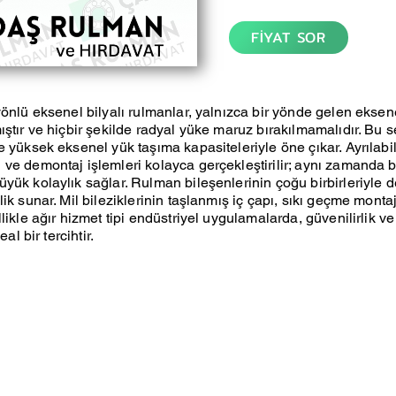
FİYAT SOR
yönlü eksenel bilyalı rulmanlar, yalnızca bir yönde gelen eksen
ıştır ve hiçbir şekilde radyal yüke maruz bırakılmamalıdır. Bu s
e yüksek eksenel yük taşıma kapasiteleriyle öne çıkar. Ayrılabil
ve demontaj işlemleri kolayca gerçekleştirilir; aynı zamanda 
ük kolaylık sağlar. Rulman bileşenlerinin çoğu birbirleriyle değ
ik sunar. Mil bileziklerinin taşlanmış iç çapı, sıkı geçme montaj i
llikle ağır hizmet tipi endüstriyel uygulamalarda, güvenilirlik 
eal bir tercihtir.