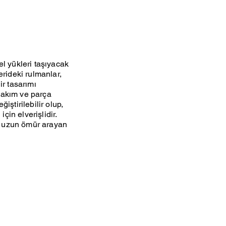
el yükleri taşıyacak
erideki rulmanlar,
ir tasarımı
bakım ve parça
iştirilebilir olup,
çin elverişlidir.
ve uzun ömür arayan