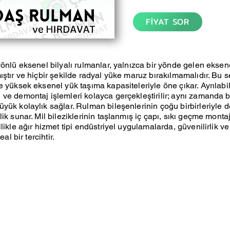
FİYAT SOR
yönlü eksenel bilyalı rulmanlar, yalnızca bir yönde gelen eksen
ıştır ve hiçbir şekilde radyal yüke maruz bırakılmamalıdır. Bu s
e yüksek eksenel yük taşıma kapasiteleriyle öne çıkar. Ayrılabil
ve demontaj işlemleri kolayca gerçekleştirilir; aynı zamanda 
ük kolaylık sağlar. Rulman bileşenlerinin çoğu birbirleriyle değ
ik sunar. Mil bileziklerinin taşlanmış iç çapı, sıkı geçme montaj i
llikle ağır hizmet tipi endüstriyel uygulamalarda, güvenilirlik 
eal bir tercihtir.