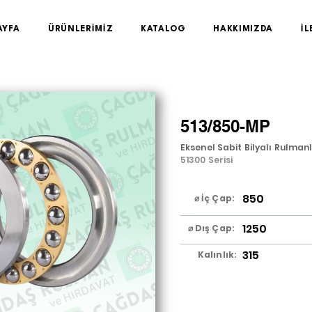
AYFA
ÜRÜNLERİMİZ
KATALOG
HAKKIMIZDA
İL
513/850-MP
Eksenel Sabit Bilyalı Rulman
51300 Serisi
850
⌀ İç Çap:
1250
⌀ Dış Çap:
315
Kalınlık: