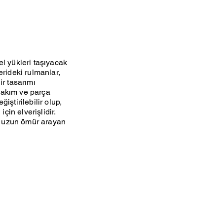
el yükleri taşıyacak
erideki rulmanlar,
ir tasarımı
bakım ve parça
iştirilebilir olup,
çin elverişlidir.
ve uzun ömür arayan