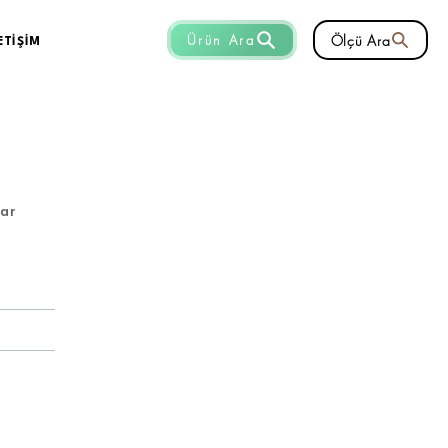
Ölçü Ara
Ürün Ara
ETİŞİM
lar