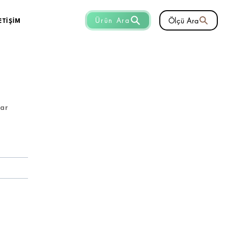
Ölçü Ara
Ürün Ara
ETİŞİM
lar