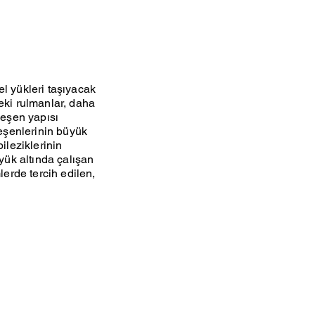
el yükleri taşıyacak
deki rulmanlar, daha
leşen yapısı
eşenlerinin büyük
bileziklerinin
 yük altında çalışan
erde tercih edilen,