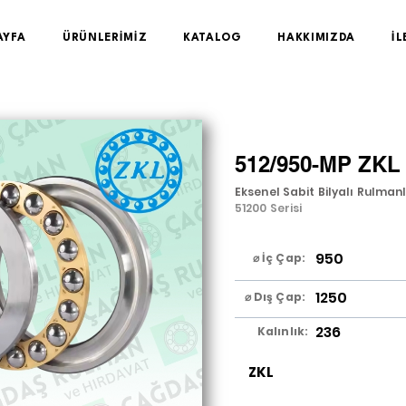
AYFA
ÜRÜNLERİMİZ
KATALOG
HAKKIMIZDA
İL
512/950-MP ZKL
Eksenel Sabit Bilyalı Rulman
51200 Serisi
950
⌀ İç Çap:
1250
⌀ Dış Çap:
236
Kalınlık:
ZKL