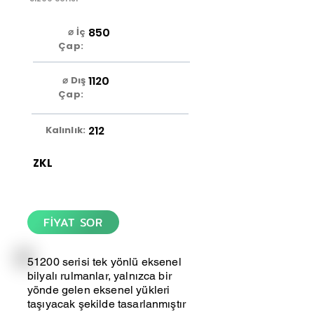
850
⌀ İç
Çap:
1120
⌀ Dış
Çap:
212
Kalınlık:
ZKL
FİYAT SOR
51200 serisi tek yönlü eksenel
bilyalı rulmanlar, yalnızca bir
yönde gelen eksenel yükleri
taşıyacak şekilde tasarlanmıştır