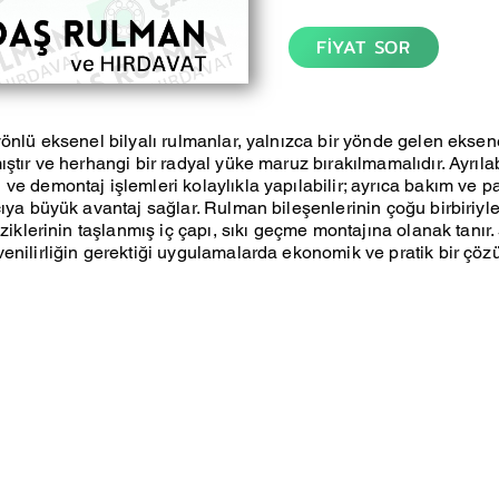
FİYAT SOR
yönlü eksenel bilyalı rulmanlar, yalnızca bir yönde gelen eksen
ştır ve herhangi bir radyal yüke maruz bırakılmamalıdır. Ayrılabi
ve demontaj işlemleri kolaylıkla yapılabilir; ayrıca bakım ve p
ıya büyük avantaj sağlar. Rulman bileşenlerinin çoğu birbiriyle d
eziklerinin taşlanmış iç çapı, sıkı geçme montajına olanak tanır.
enilirliğin gerektiği uygulamalarda ekonomik ve pratik bir çöz