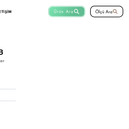
Ölçü Ara
Ürün Ara
ETİŞİM
B
lar