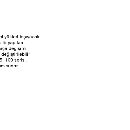
el yükleri taşıyacak
lir yapıları
arça değişimi
eğiştirilebilir
 51100 serisi,
üm sunar.