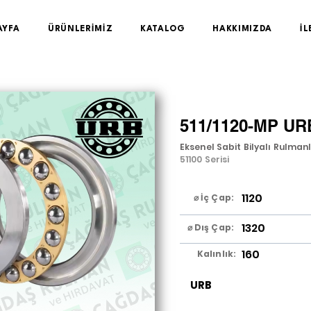
AYFA
ÜRÜNLERİMİZ
KATALOG
HAKKIMIZDA
İL
511/1120-MP UR
Eksenel Sabit Bilyalı Rulman
51100 Serisi
1120
⌀ İç Çap:
1320
⌀ Dış Çap:
160
Kalınlık:
URB