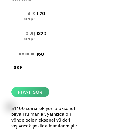
1120
⌀ İç
Çap:
1320
⌀ Dış
Çap:
160
Kalınlık:
SKF
FİYAT SOR
51100 serisi tek yönlü eksenel
bilyalı rulmanlar, yalnızca bir
yönde gelen eksenel yükleri
taşıyacak şekilde tasarlanmıştır