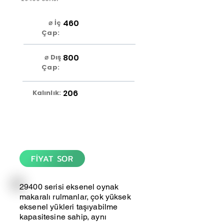
460
⌀ İç
Çap:
800
⌀ Dış
Çap:
206
Kalınlık:
FİYAT SOR
29400 serisi eksenel oynak
makaralı rulmanlar, çok yüksek
eksenel yükleri taşıyabilme
kapasitesine sahip, aynı