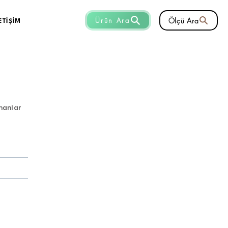
Ölçü Ara
Ürün Ara
ETİŞİM
manlar