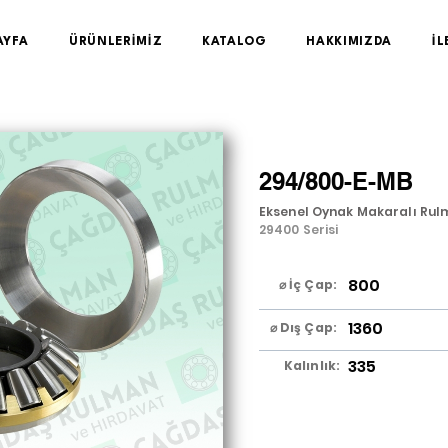
AYFA
ÜRÜNLERİMİZ
KATALOG
HAKKIMIZDA
İL
294/800-E-MB
Eksenel Oynak Makaralı Rul
29400 Serisi
800
⌀ İç Çap:
1360
⌀ Dış Çap:
335
Kalınlık: