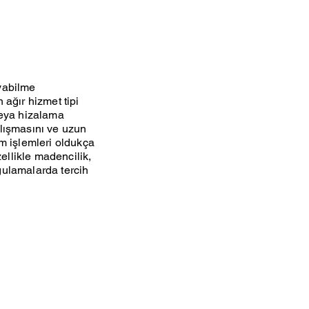
ıyabilme
 ağır hizmet tipi
veya hizalama
alışmasını ve uzun
ım işlemleri oldukça
zellikle madencilik,
ygulamalarda tercih