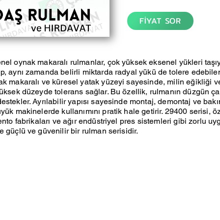
FİYAT SOR
nel oynak makaralı rulmanlar, çok yüksek eksenel yükleri taş
p, aynı zamanda belirli miktarda radyal yükü de tolere edebilen
ak makaralı ve küresel yatak yüzeyi sayesinde, milin eğikliği 
yüksek düzeyde tolerans sağlar. Bu özellik, rulmanın düzgün ç
estekler. Ayrılabilir yapısı sayesinde montaj, demontaj ve bak
yük makinelerde kullanımını pratik hale getirir. 29400 serisi, ö
ento fabrikaları ve ağır endüstriyel pres sistemleri gibi zorlu u
 güçlü ve güvenilir bir rulman serisidir.