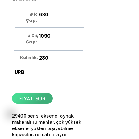
630
⌀ İç
Çap:
1090
⌀ Dış
Çap:
280
Kalınlık:
URB
FİYAT SOR
29400 serisi eksenel oynak
makaralı rulmanlar, çok yüksek
eksenel yükleri taşıyabilme
kapasitesine sahip, aynı