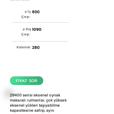
630
⌀ İç
Çap:
1090
⌀ Dış
Çap:
280
Kalınlık:
FİYAT SOR
29400 serisi eksenel oynak
makaralı rulmanlar, çok yüksek
eksenel yükleri taşıyabilme
kapasitesine sahip, aynı