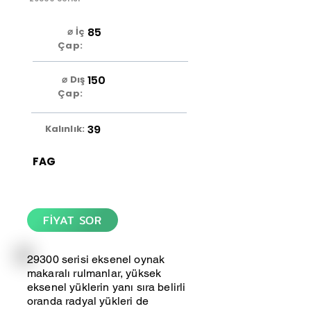
85
⌀ İç
Çap:
150
⌀ Dış
Çap:
39
Kalınlık:
FAG
FİYAT SOR
29300 serisi eksenel oynak
makaralı rulmanlar, yüksek
eksenel yüklerin yanı sıra belirli
oranda radyal yükleri de