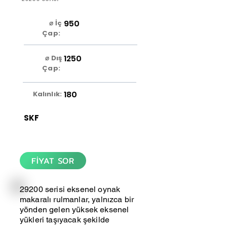
950
⌀ İç
Çap:
1250
⌀ Dış
Çap:
180
Kalınlık:
SKF
FİYAT SOR
29200 serisi eksenel oynak
makaralı rulmanlar, yalnızca bir
yönden gelen yüksek eksenel
yükleri taşıyacak şekilde