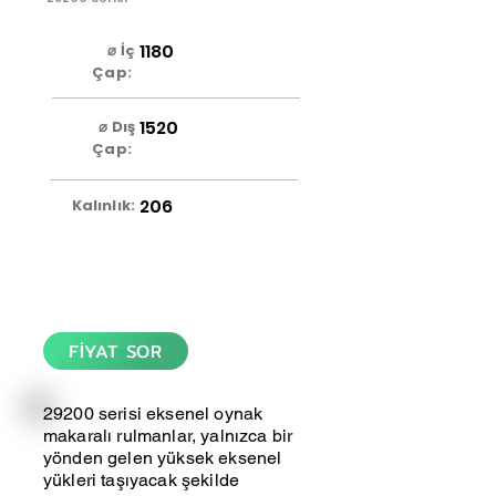
1180
⌀ İç
Çap:
1520
⌀ Dış
Çap:
206
Kalınlık:
FİYAT SOR
29200 serisi eksenel oynak
makaralı rulmanlar, yalnızca bir
yönden gelen yüksek eksenel
yükleri taşıyacak şekilde