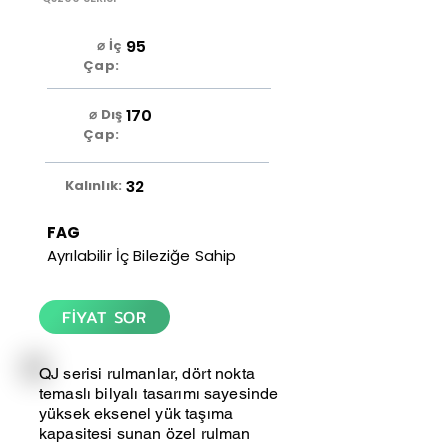
95
⌀ İç
Çap:
170
⌀ Dış
Çap:
32
Kalınlık:
FAG
Ayrılabilir İç Bileziğe Sahip
FİYAT SOR
QJ serisi rulmanlar, dört nokta
temaslı bilyalı tasarımı sayesinde
yüksek eksenel yük taşıma
kapasitesi sunan özel rulman