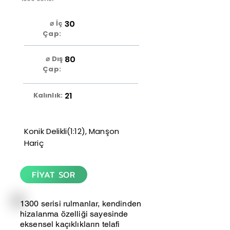
30
⌀ İç
Çap:
80
⌀ Dış
Çap:
21
Kalınlık:
Konik Delikli(1:12), Manşon
Hariç
FİYAT SOR
1300 serisi rulmanlar, kendinden
hizalanma özelliği sayesinde
eksensel kaçıklıkların telafi