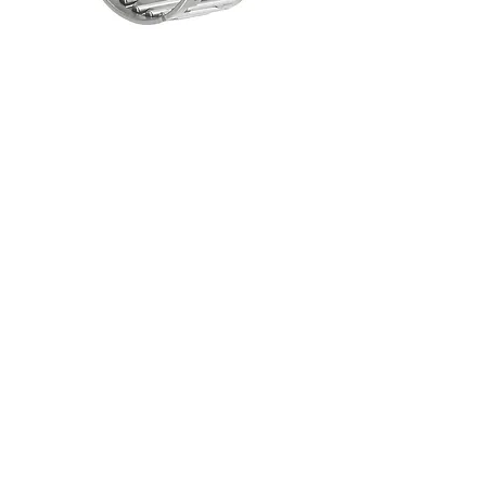
İncele
NA Serisi