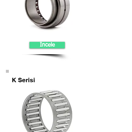
İncele
K Serisi