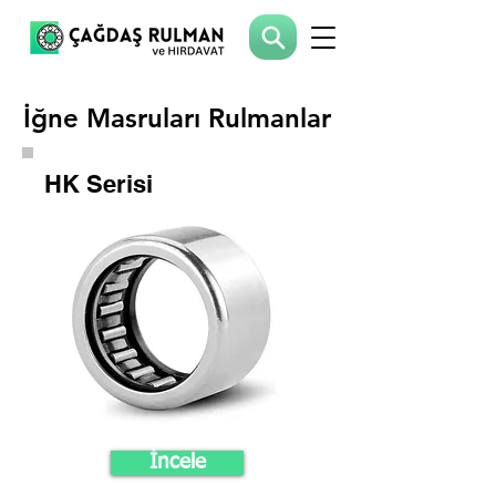
İğne Masruları Rulmanlar
İğne Masruları Rulmanlar
HK Serisi
İncele