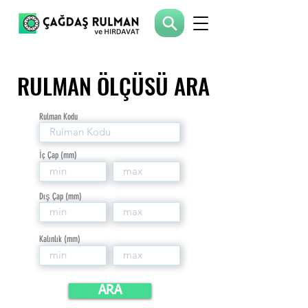
RULMAN ÖLÇÜSÜ ARA
RULMAN ÖLÇÜSÜ ARA
Rulman Kodu
İç Çap (mm)
Dış Çap (mm)
Kalınlık (mm)
ARA