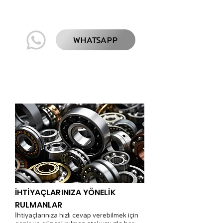
+90 545 846 67 49
WHATSAPP
İHTİYAÇLARINIZA YÖNELİK
RULMANLAR
İhtiyaçlarınıza hızlı cevap verebilmek için