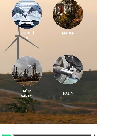
ROBOTİ
MADEN
K
AĞIR
KALIP
SANAYİ