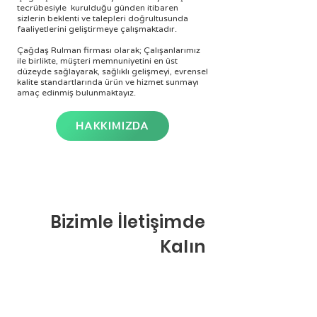
tecrübesiyle kurulduğu günden itibaren
sizlerin beklenti ve talepleri doğrultusunda
faaliyetlerini geliştirmeye çalışmaktadır.
Çağdaş Rulman firması olarak; Çalışanlarımız
ile birlikte, müşteri memnuniyetini en üst
düzeyde sağlayarak, sağlıklı gelişmeyi, evrensel
kalite standartlarında ürün ve hizmet sunmayı
amaç edinmiş bulunmaktayız.
HAKKIMIZDA
Bizimle İletişimde
Kalın
+90 212 612 17 40
+90 532 416 73 76