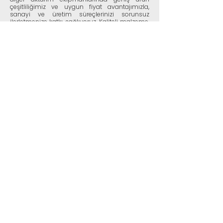
çeşitliliğimiz ve uygun fiyat avantajımızla,
sanayi ve üretim süreçlerinizi sorunsuz
ilerletmenize katkı sağlıyoruz. Kaliteli malzeme,
teknik destek ve zamanında tedarik
anlayışımızla, güvene dayalı uzun soluklu iş
birlikleri kurmayı önemsiyoruz. Gücünüzü
kesintisiz aktarmak için buradayız.
İNCELE