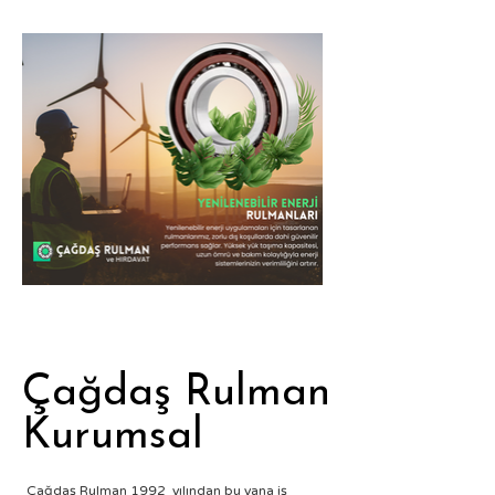
Çağdaş Rulman
Çağdaş Rulman
Kurumsal
Kurumsal
Çağdaş Rulman 1992 yılından bu yana iş