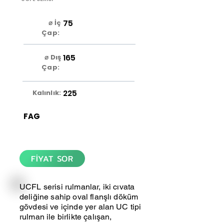
75
⌀ İç
Çap:
165
⌀ Dış
Çap:
225
Kalınlık:
FAG
FİYAT SOR
UCFL serisi rulmanlar, iki cıvata
deliğine sahip oval flanşlı döküm
gövdesi ve içinde yer alan UC tipi
rulman ile birlikte çalışan,