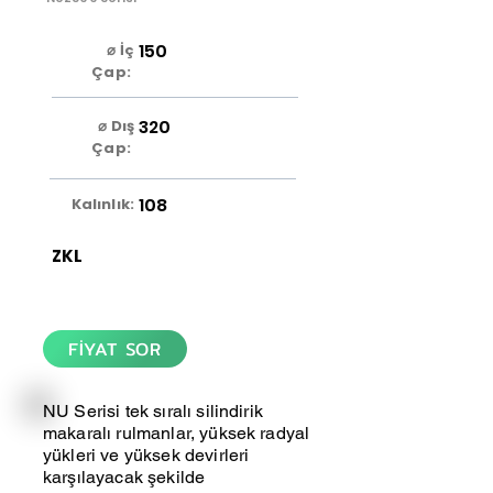
150
⌀ İç
Çap:
320
⌀ Dış
Çap:
108
Kalınlık:
ZKL
FİYAT SOR
NU Serisi tek sıralı silindirik
makaralı rulmanlar, yüksek radyal
yükleri ve yüksek devirleri
karşılayacak şekilde