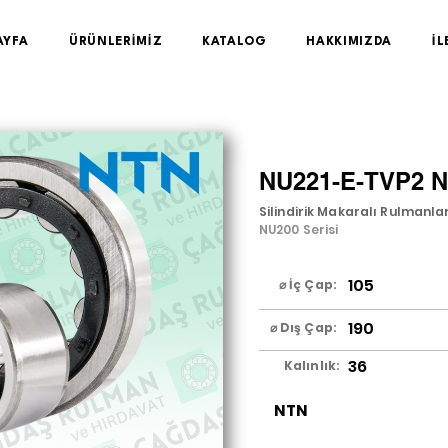
AYFA
ÜRÜNLERİMİZ
KATALOG
HAKKIMIZDA
İL
NU221-E-TVP2 
Silindirik Makaralı Rulmanla
NU200 Serisi
105
⌀ İç Çap:
190
⌀ Dış Çap:
36
Kalınlık:
NTN