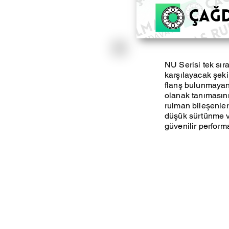
NU Serisi tek sıra
karşılayacak şekil
flanş bulunmayan 
olanak tanımasını
rulman bileşenleri
düşük sürtünme ve
güvenilir perform