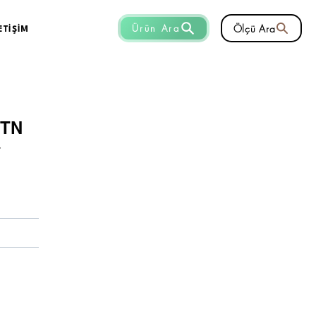
Ölçü Ara
Ürün Ara
ETİŞİM
NTN
r