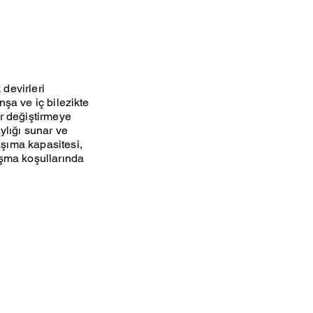
 devirleri
nşa ve iç bilezikte
er değiştirmeye
ylığı sunar ve
aşıma kapasitesi,
ışma koşullarında