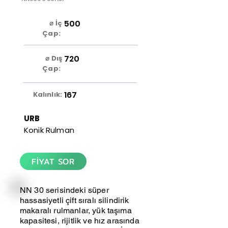
500
⌀ İç
Çap:
720
⌀ Dış
Çap:
167
Kalınlık:
URB
Konik Rulman
FİYAT SOR
NN 30 serisindeki süper
hassasiyetli çift sıralı silindirik
makaralı rulmanlar, yük taşıma
kapasitesi, rijitlik ve hız arasında