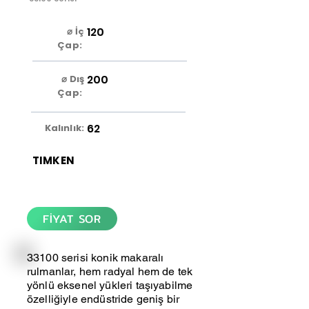
120
⌀ İç
Çap:
200
⌀ Dış
Çap:
62
Kalınlık:
TIMKEN
FİYAT SOR
33100 serisi konik makaralı
rulmanlar, hem radyal hem de tek
yönlü eksenel yükleri taşıyabilme
özelliğiyle endüstride geniş bir