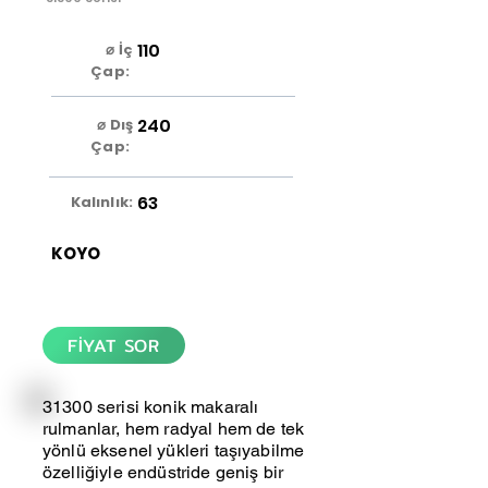
110
⌀ İç
Çap:
240
⌀ Dış
Çap:
63
Kalınlık:
KOYO
FİYAT SOR
31300 serisi konik makaralı
rulmanlar, hem radyal hem de tek
yönlü eksenel yükleri taşıyabilme
özelliğiyle endüstride geniş bir